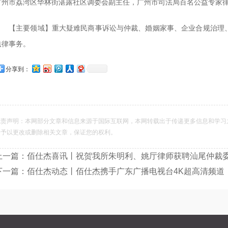
广州市荔湾区华林街湛露社区调委会副主任，广州市司法局百名公益专家
【主要领域】重大疑难民商事诉讼与仲裁、婚姻家事、企业合规治理
法律事务。
分享到：
免责声明：本网部分文章和信息来源于国际互联网，本网转载出于传递更多信息和学习
会予以更改或删除相关文章，保证您的权利。
上一篇：佰仕杰喜讯丨祝贺我所朱明利、姚厅律师获聘汕尾仲裁
下一篇：佰仕杰动态丨佰仕杰携手广东广播电视台4K超高清频道